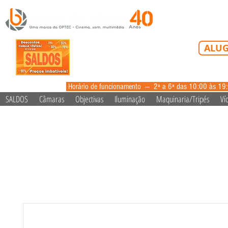
Tel: 213 223 5
ALUG
alugue
Horário de funcionamento --- 2ª a 6ª das 10:00 às 19
SALDOS
Câmaras
Objectivas
Iluminação
Maquinaria/Tripés
Ví