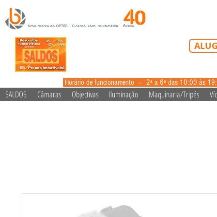
Tel: 213 223 5
ALUG
alugue
Horário de funcionamento --- 2ª a 6ª das 10:00 às 19
SALDOS
Câmaras
Objectivas
Iluminação
Maquinaria/Tripés
Ví