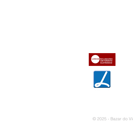
Informações
Apoio ao cl
iente
» Utilizar a loja on-line
» Sobre a Bazar do Vídeo
» Condições Gerais e Taxas
» Dados da Bazar do Vídeo
» Contactos
» Métodos de pagamento
» Trocas e devoluções
» Garantias
» Política de privacidade
» Política de cookies
© 2025 - Bazar do Ví