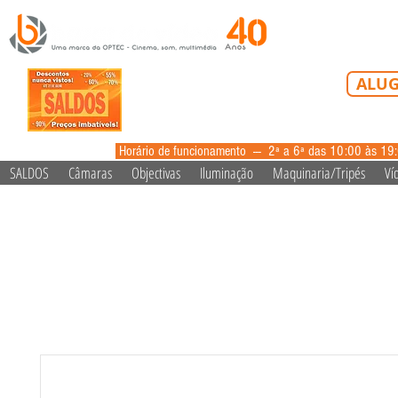
Tel: 213 223 5
ALUG
alugue
Horário de funcionamento --- 2ª a 6ª das 10:00 às 19
SALDOS
Câmaras
Objectivas
Iluminação
Maquinaria/Tripés
Ví