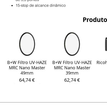
15-stop de alcance dinâmico
Produto
B+W Filtro UV-HAZE
B+W Filtro UV-HAZE
Ricoh
Visualização rápida
Visualização rápida
Vis
MRC Nano Master
MRC Nano Master
49mm
39mm
Preço
Preço
64,74 €
62,74 €