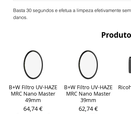
Basta 30 segundos e efetua a limpeza efetivamente sem
danos.
Produto
B+W Filtro UV-HAZE
B+W Filtro UV-HAZE
Ricoh
Visualização rápida
Visualização rápida
Vis
MRC Nano Master
MRC Nano Master
49mm
39mm
Preço
Preço
64,74 €
62,74 €