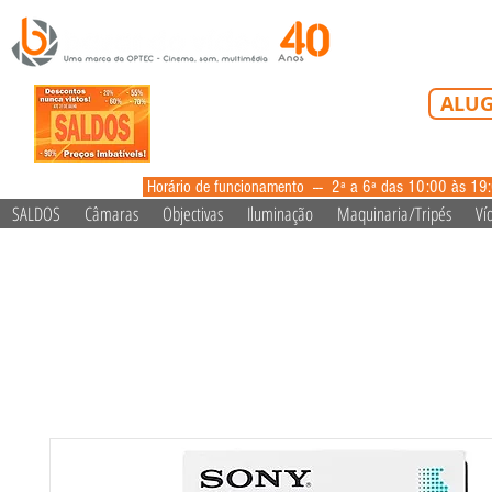
Tel: 213 223 5
ALUG
alugue
Horário de funcionamento --- 2ª a 6ª das 10:00 às 19
SALDOS
Câmaras
Objectivas
Iluminação
Maquinaria/Tripés
Ví