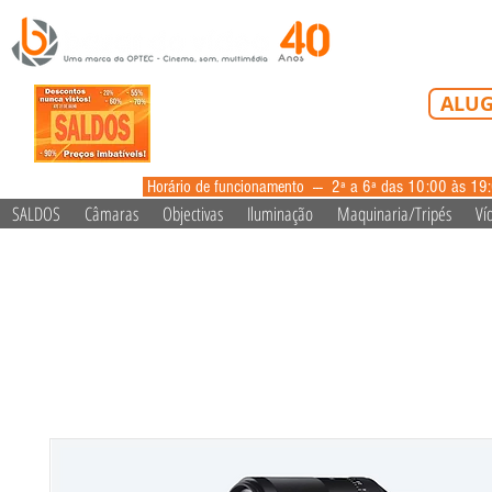
Tel: 213 223 5
ALUG
alugue
Horário de funcionamento --- 2ª a 6ª das 10:00 às 19
SALDOS
Câmaras
Objectivas
Iluminação
Maquinaria/Tripés
Ví