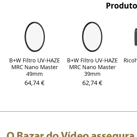
Produto
B+W Filtro UV-HAZE
B+W Filtro UV-HAZE
Ricoh
Visualização rápida
Visualização rápida
Vis
MRC Nano Master
MRC Nano Master
49mm
39mm
Preço
Preço
64,74 €
62,74 €
Sony Sel 24-105mm
WebCam Meeting
Fita Pro Gaffer
Sandisk Ultra Fdual
Smallrig 5786
Rode
Sara
Visualização rápida
Visualização rápida
Visualização rápida
Visualização rápida
Visualização rápida
Vis
Vis
F/4 G OSS Objectiva
Fluorescente Verde
OWL 4+ 360 4K
Protetor de Vento
Drive M3.0 32GB
Micr