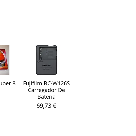
uper 8
Fujifilm BC-W126S
ápida
Visualização rápida
Carregador De
Bateria
Preço
69,73 €