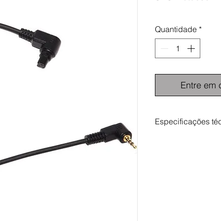
Quantidade
*
Entre em 
Especificações té
Compatibilidade:
Canon EOS:
10D, 1D, 1D C, 1D Mar
1D Mark IV, 1D X, 1D
20Da, 30D, 40D, 50D,
7D, 7D Mark II, D30,
Kodak:
DSC-530