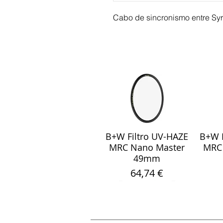
Cabo de sincronismo entre S
B+W Filtro UV-HAZE
B+W F
Visualização rápida
Visu
MRC Nano Master
MRC
49mm
Preço
64,74 €