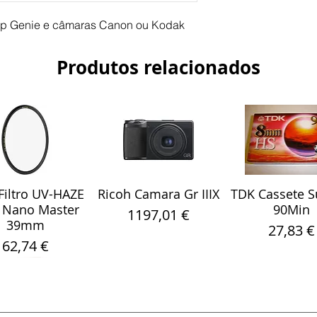
yrp Genie e câmaras Canon ou Kodak
Produtos relacionados
iltro UV-HAZE
Ricoh Camara Gr IIIX
TDK Cassete S
alização rápida
Visualização rápida
Visualização r
 Nano Master
90Min
Preço
1197,01 €
39mm
Preço
27,83 €
Preço
62,74 €