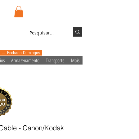
.pt
Login/Registo
0 --- Fechado Domingos.
ios
Armazenamento
Transporte
Mais
 Cable - Canon/Kodak