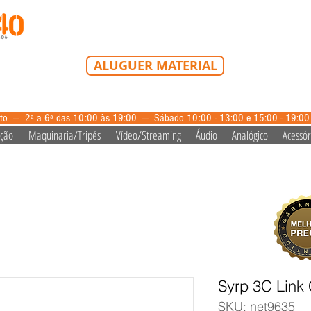
Tel: 213 223 580
Tlm: 917 228 992
mail@bazardovideo
ALUGUER MATERIAL
aluguer@bazardovideo.pt
to --- 2ª a 6ª das 10:00 às 19:00 --- Sábado 10:00 - 13:00 e 15:00 - 19:0
ação
Maquinaria/Tripés
Vídeo/Streaming
Áudio
Analógico
Acessór
Syrp 3C Link
SKU: net9635