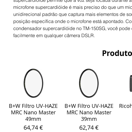
supercardióide permite que a voz seja focada durante 
microfone supercardióide é mais preciso do que um mi
unidirecional padrão que captura mais elementos de s
posição específica onde o microfone está apontado. C
condensador supercardióide no TM-150SG, você pode c
facilmente em qualquer câmera DSLR.
Produto
B+W Filtro UV-HAZE
B+W Filtro UV-HAZE
Ricoh
Visualização rápida
Visualização rápida
Vis
MRC Nano Master
MRC Nano Master
49mm
39mm
Preço
Preço
64,74 €
62,74 €