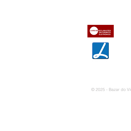
» Utilizar a loja on-line
» Sobre a Bazar do Vídeo
» Condições Gerais e Taxas
» Dados da Bazar do Vídeo
» Contactos
» Métodos de pagamento
» Trocas e devoluções
» Garantias
» Política de privacidade
» Política de cookies
© 2025 - Bazar do Ví