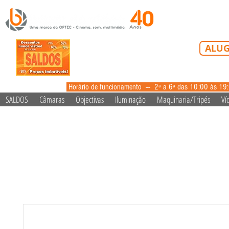
Tel: 213 223 5
ALUG
alugue
Horário de funcionamento --- 2ª a 6ª das 10:00 às 19
SALDOS
Câmaras
Objectivas
Iluminação
Maquinaria/Tripés
Ví