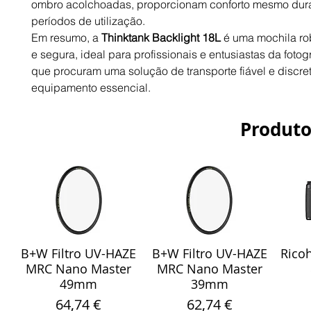
ombro acolchoadas, proporcionam conforto mesmo dur
períodos de utilização.
Em resumo, a
Thinktank Backlight 18L
é uma mochila rob
e segura, ideal para profissionais e entusiastas da fotog
que procuram uma solução de transporte fiável e discre
equipamento essencial.
Produto
B+W Filtro UV-HAZE
B+W Filtro UV-HAZE
Ricoh
Visualização rápida
Visualização rápida
Vis
MRC Nano Master
MRC Nano Master
49mm
39mm
Preço
Preço
64,74 €
62,74 €