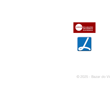
» Utilizar a loja on-line
» Sobre a Bazar do Vídeo
» Condições Gerais e Taxas
» Dados da Bazar do Vídeo
» Contactos
» Métodos de pagamento
» Trocas e devoluções
» Garantias
» Política de privacidade
» Política de cookies
© 2025 - Bazar do Ví