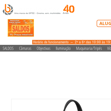
Tel: 213 223 5
ALUG
alugue
Horário de funcionamento --- 2ª a 6ª das 10:00 às 19
SALDOS
Câmaras
Objectivas
Iluminação
Maquinaria/Tripés
Ví