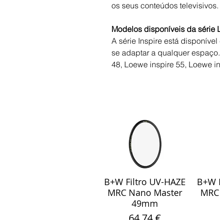
os seus conteúdos televisivos.
Modelos disponíveis da série 
A série Inspire está disponíve
se adaptar a qualquer espaço
48, Loewe inspire 55, Loewe in
B+W Filtro UV-HAZE
B+W F
Visualização rápida
Visu
MRC Nano Master
MRC
49mm
Preço
64,74 €