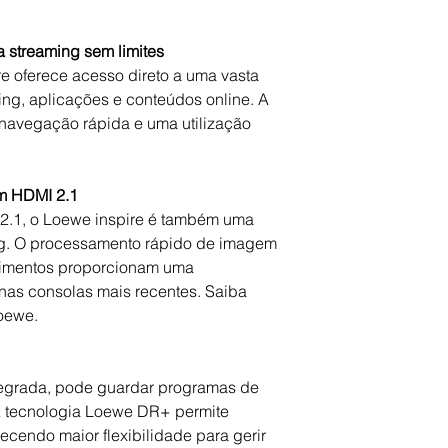
Entradas HDMI
 streaming sem limites
e oferece acesso direto a uma vasta
ing, aplicações e conteúdos online. A
Tuner
a navegação rápida e uma utilização
m HDMI 2.1
Áudio
2.1, o Loewe inspire é também uma
ng. O processamento rápido de imagem
vimentos proporcionam uma
Controle Remoto
nas consolas mais recentes. Saiba
oewe.
Design
egrada, pode guardar programas de
. A tecnologia Loewe DR+ permite
ecendo maior flexibilidade para gerir