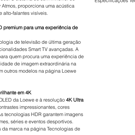
Especificações Té
y Atmos, proporciona uma acústica
alto-falantes visíveis.
Característica
D premium para uma experiência de
Resolução
logia de televisão de última geração
Painel
cionalidades Smart TV avançadas. A
a para quem procura uma experiência de
idade de imagem extraordinária na
HDR
ém outros modelos na página Loewe
Som
ilhante em 4K
 OLED da Loewe e à resolução
4K Ultra
Sistema Operativo
ontrastes impressionantes, cores
. As tecnologias HDR garantem imagens
lmes, séries e eventos desportivos.
Conectividade
s da marca na página Tecnologias de