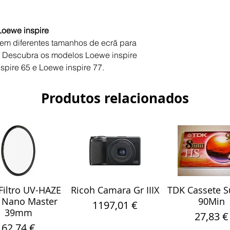
Dimensões (com b
Loewe inspire
Peso (com base)
l em diferentes tamanhos de ecrã para
. Descubra os modelos Loewe inspire
spire 65 e Loewe inspire 77.
Produtos relacionados
iltro UV-HAZE
Ricoh Camara Gr IIIX
TDK Cassete S
alização rápida
Visualização rápida
Visualização r
 Nano Master
90Min
Preço
1197,01 €
39mm
Preço
27,83 €
Preço
62,74 €