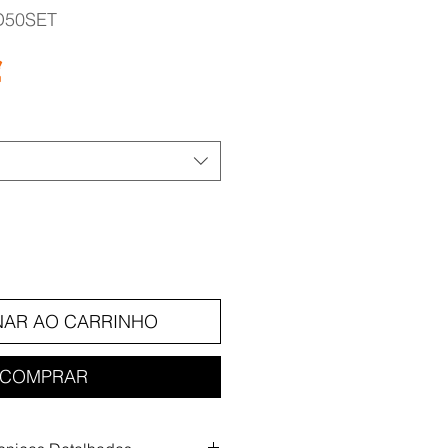
D50SET
Preço
€
NAR AO CARRINHO
COMPRAR