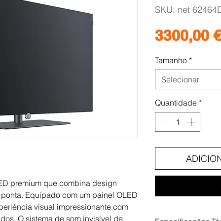
SKU: net 62464
3300,00 
Tamanho
*
Selecionar
Quantidade
*
ADICIO
ED premium que combina design
e ponta. Equipado com um painel OLED
xperiência visual impressionante com
ndos. O sistema de som invisível de