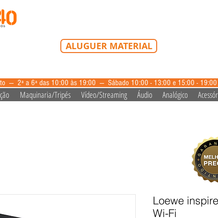
Tel: 213 223 580
Tlm: 917 228 992
mail@bazardovideo
ALUGUER MATERIAL
aluguer@bazardovideo.pt
to --- 2ª a 6ª das 10:00 às 19:00 --- Sábado 10:00 - 13:00 e 15:00 - 19:0
ação
Maquinaria/Tripés
Vídeo/Streaming
Áudio
Analógico
Acessór
Loewe inspire
Wi-Fi