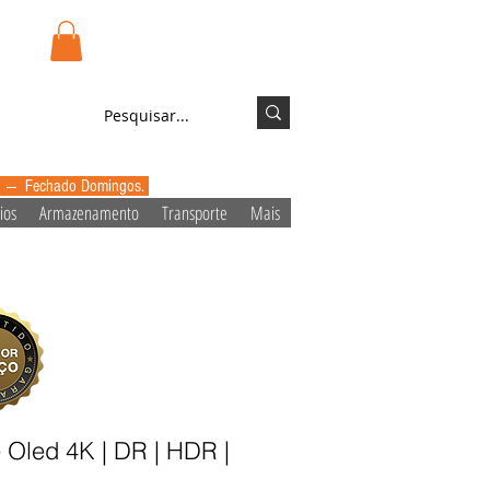
.pt
Login/Registo
0 --- Fechado Domingos.
ios
Armazenamento
Transporte
Mais
 Oled 4K | DR | HDR |