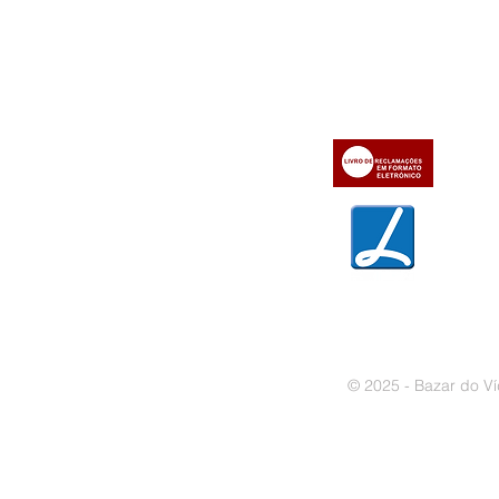
Informações
Apoio ao cl
iente
» Utilizar a loja on-line
» Sobre a Bazar do Vídeo
» Condições Gerais e Taxas
» Dados da Bazar do Vídeo
» Contactos
» Métodos de pagamento
» Trocas e devoluções
» Garantias
» Política de privacidade
» Política de cookies
© 2025 - Bazar do Ví