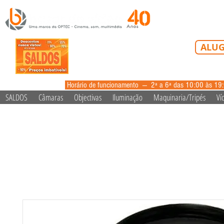
Tel: 213 223 5
ALUG
alugue
Horário de funcionamento --- 2ª a 6ª das 10:00 às 19
SALDOS
Câmaras
Objectivas
Iluminação
Maquinaria/Tripés
Ví