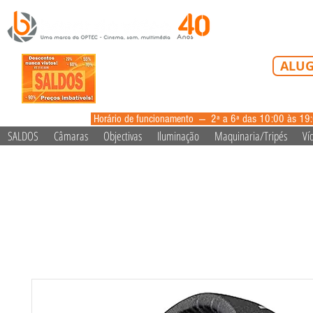
Tel: 213 223 5
ALUG
alugue
Horário de funcionamento --- 2ª a 6ª das 10:00 às 19
SALDOS
Câmaras
Objectivas
Iluminação
Maquinaria/Tripés
Ví