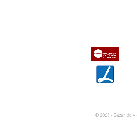
Informações
Apoio ao cl
iente
» Utilizar a loja on-line
» Sobre a Bazar do Vídeo
» Condições Gerais e Taxas
» Dados da Bazar do Vídeo
» Contactos
» Métodos de pagamento
» Trocas e devoluções
» Garantias
» Política de privacidade
» Política de cookies
© 2025 - Bazar do Ví