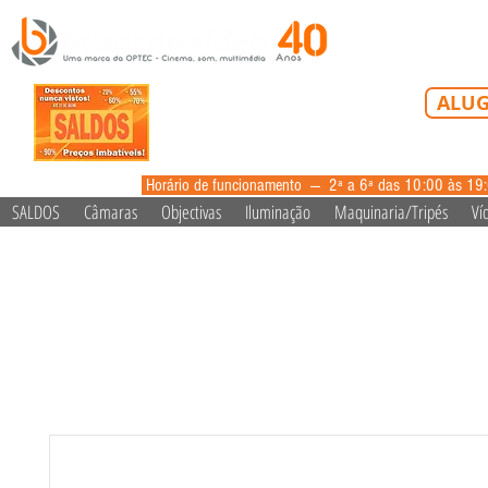
Tel: 213 223 5
ALUG
alugue
Horário de funcionamento --- 2ª a 6ª das 10:00 às 19
SALDOS
Câmaras
Objectivas
Iluminação
Maquinaria/Tripés
Ví