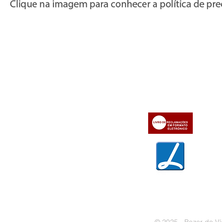
Informações
Apoio ao cl
iente
» Utilizar a loja on-line
» Sobre a Bazar do Vídeo
» Condições Gerais e Taxas
» Dados da Bazar do Vídeo
» Contactos
» Métodos de pagamento
» Trocas e devoluções
» Garantias
» Política de privacidade
» Política de cookies