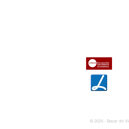
Informações
Apoio ao cl
iente
» Utilizar a loja on-line
» Sobre a Bazar do Vídeo
» Condições Gerais e Taxas
» Dados da Bazar do Vídeo
» Contactos
» Métodos de pagamento
» Trocas e devoluções
» Garantias
» Política de privacidade
» Política de cookies
© 2025 - Bazar do Ví