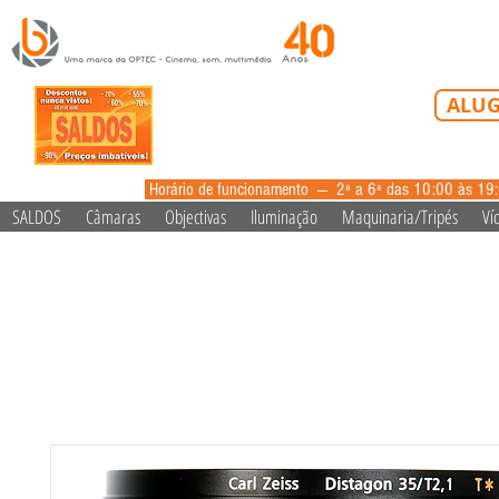
Tel: 213 223 5
ALUG
alugue
Horário de funcionamento --- 2ª a 6ª das 10:00 às 19
SALDOS
Câmaras
Objectivas
Iluminação
Maquinaria/Tripés
Ví