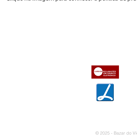
Informações
Apoio ao cl
iente
» Utilizar a loja on-line
» Sobre a Bazar do Vídeo
» Condições Gerais e Taxas
» Dados da Bazar do Vídeo
» Contactos
» Métodos de pagamento
» Trocas e devoluções
» Garantias
» Política de privacidade
» Política de cookies
© 2025 - Bazar do Ví