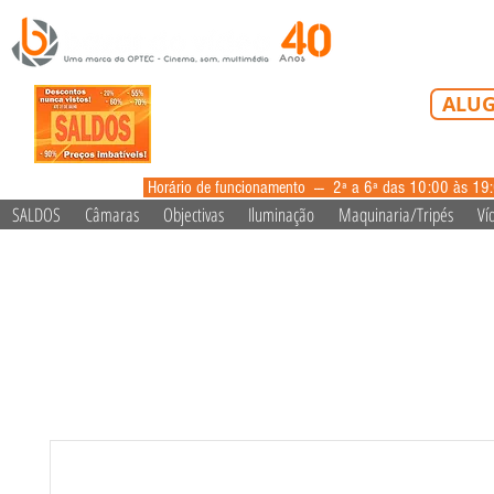
Tel: 213 223 5
ALUG
alugue
Horário de funcionamento --- 2ª a 6ª das 10:00 às 19
SALDOS
Câmaras
Objectivas
Iluminação
Maquinaria/Tripés
Ví