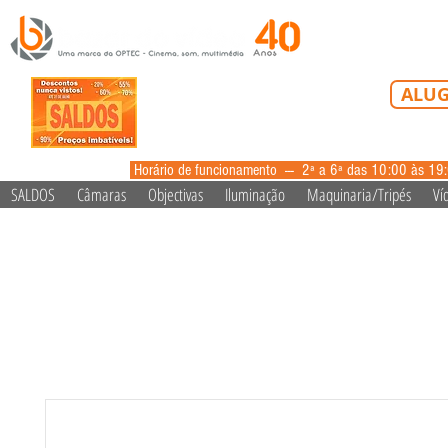
Tel: 213 223 5
ALUG
alugue
Horário de funcionamento --- 2ª a 6ª das 10:00 às 19
SALDOS
Câmaras
Objectivas
Iluminação
Maquinaria/Tripés
Ví