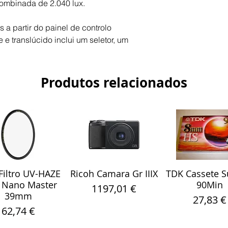
ombinada de 2.040 lux.
a partir do painel de controlo
 e translúcido inclui um seletor, um
Produtos relacionados
iltro UV-HAZE
Ricoh Camara Gr IIIX
TDK Cassete S
alização rápida
Visualização rápida
Visualização r
 Nano Master
90Min
Preço
1197,01 €
39mm
Preço
27,83 €
Preço
62,74 €