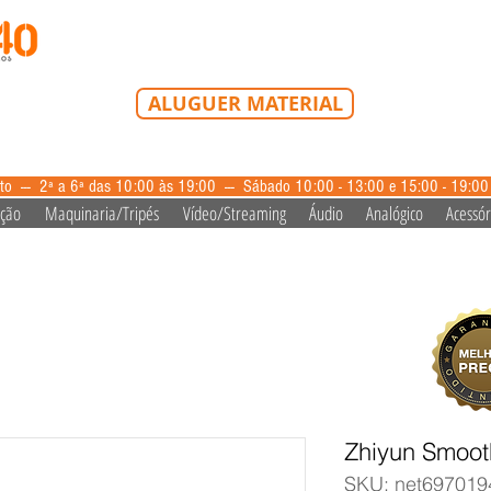
Tel: 213 223 580
Tlm: 917 228 992
mail@bazardovideo
ALUGUER MATERIAL
aluguer@bazardovideo.pt
to --- 2ª a 6ª das 10:00 às 19:00 --- Sábado 10:00 - 13:00 e 15:00 - 19:0
ação
Maquinaria/Tripés
Vídeo/Streaming
Áudio
Analógico
Acessór
Zhiyun Smoot
SKU: net697019