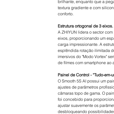
brilhante, enquanto que a peg
textura gradiente e com silic
conforto.
Estrutura ortogonal de 3 eixo
A ZHIYUN lidera o sector com a
eixos, proporcionando um es
carga impressionante. A estru
esplêndida rotação ilimitada d
imersivos do "Modo Vortex" se
de filmes com smartphone ao 
Painel de Control - “Tudo-em-u
O Smooth 5S AI possui um pain
ajustes de parâmetros profiss
câmaras topo de gama. O paine
foi concebido para proporciona
ajustar suavemente os parâme
desbloqueando possibilidades