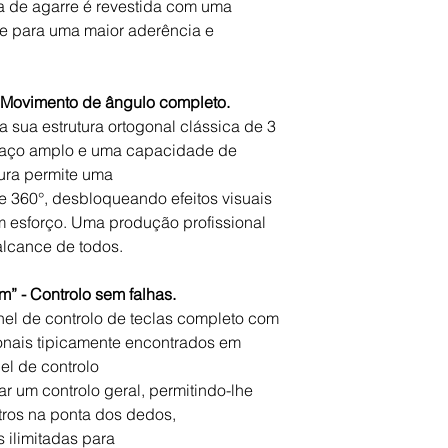
a de agarre é revestida com uma
Vivo
one para uma maior aderência e
X80 Pro, X70 Pro+, 
X30 Pro, NEX 3, NEX
Oppo
Reno8 Pro+, Reno7 P
s. Movimento de ângulo completo.
Reno3 Pro, Reno2, Re
 sua estrutura ortogonal clássica de 3
Find X, Find X2 Pro
paço amplo e uma capacidade de
RealMe
tura permite uma
Realme X50 Pro, Re
e 360°, desbloqueando efeitos visuais
OnePlus
10 Pro, 9 Pro, 8 Pro,
m esforço. Uma produção profissional
Google
alcance de todos.
Pixel 6 Pro, Pixel 6, 
m” - Controlo sem falhas.
el de controlo de teclas completo com
ionais tipicamente encontrados em
l de controlo
r um controlo geral, permitindo-lhe
tros na ponta dos dedos,
 ilimitadas para