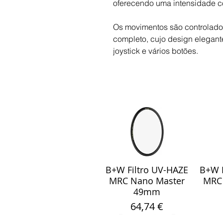
oferecendo uma intensidade c
Os movimentos são controlados 
completo, cujo design elegante
joystick e vários botões.
B+W Filtro UV-HAZE
B+W F
Visualização rápida
Visu
MRC Nano Master
MRC
49mm
Preço
64,74 €