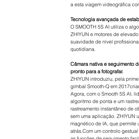
a esta viagem videográfica co
Tecnologia avançada de estab
O SMOOTH 5S AI utiliza o alg
ZHIYUN e motores de elevado 
suavidade de nível profission
quotidiana.
Câmara nativa e seguimento d
pronto para a fotografar.
ZHIYUN introduziu, pela primei
gimbal Smooth-Q em 2017cria
Agora, com o Smooth 5S AI, li
algoritmo de ponta e um rastre
rastreamento instantâneo de ob
sem uma aplicação. ZHIYUN ut
magnético de IA, que permite 
atrás.Com um controlo gestual i
as funções de seguimento faci