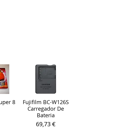
uper 8
Fujifilm BC-W126S
ápida
Visualização rápida
Carregador De
Bateria
Preço
69,73 €