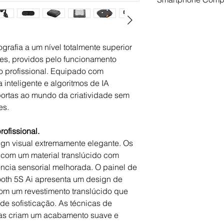
Tamanho:
311 x 168
Autonomia:
Até 26 H
Huawei
Conetividade:
Blueto
Mate 50 Pro, Mate 4
Controlo:
Painel e A
Mate 30, Mate 20 Pro
rafia a um nível totalmente superior
Nova 9, Nova 10 Pro
tes, providos pelo funcionamento
Pro
o profissional. Equipado com
iPhone
14 Pro Max, 14 Pro, 
 inteligente e algoritmos de IA
13, 13 mini, 12 Pro M
ortas ao mundo da criatividade sem
Max, 11 Pro, 11, SE2
es.
Samsung
Galaxy S22 Ultra, Ga
ofissional.
S20 Ultra, Galaxy S
gn visual extremamente elegante. Os
Galaxy S9, Galaxy S
 com um material translúcido com
Note9, Galaxy Note8
Xiaomi
ência sensorial melhorada. O painel de
Mi 12S Ultra, Mi12 P
oth 5S Ai apresenta um design de
Explorer, Mi 10 Pro, M
om um revestimento translúcido que
Redmi K30 Ultra, R
e sofisticação. As técnicas de
Honor
das criam um acabamento suave e
V40, 30 Pro+, V20, M