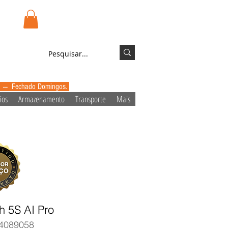
.pt
Login/Registo
0 --- Fechado Domingos.
ios
Armazenamento
Transporte
Mais
h 5S AI Pro
4089058