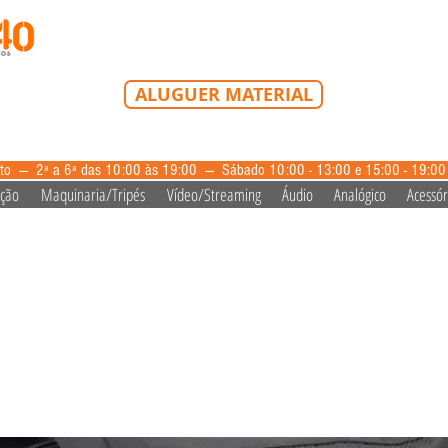
Tel: 213 223 580
Tlm: 917 228 992
mail@bazardovideo
ALUGUER MATERIAL
aluguer@bazardovideo.pt
to --- 2ª a 6ª das 10:00 às 19:00 --- Sábado 10:00 - 13:00 e 15:00 - 19:0
ação
Maquinaria/Tripés
Vídeo/Streaming
Áudio
Analógico
Acessór
k Press Pass Camera Bag 20