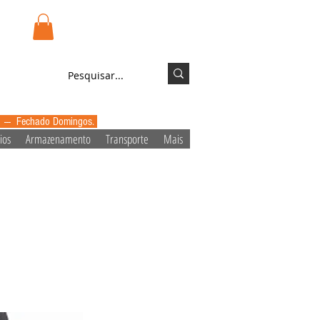
.pt
Login/Registo
0 --- Fechado Domingos.
ios
Armazenamento
Transporte
Mais