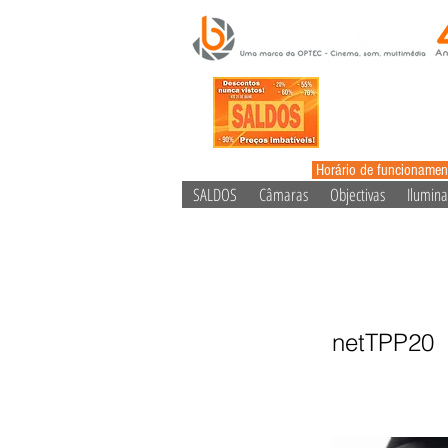
Horário de funcionamen
SALDOS
Câmaras
Objectivas
Ilumin
ThinkTan
netTPP20