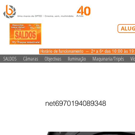
Tel: 213 223 5
ALUG
alugue
Horário de funcionamento --- 2ª a 6ª das 10:00 às 19
SALDOS
Câmaras
Objectivas
Iluminação
Maquinaria/Tripés
Ví
Zhiyun Mini Lens Reflecto
net6970194089348