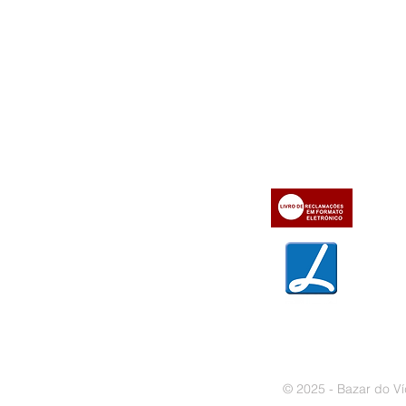
Informações
Apoio ao cl
iente
» Utilizar a loja on-line
» Sobre a Bazar do Vídeo
» Condições Gerais e Taxas
» Dados da Bazar do Vídeo
» Contactos
» Métodos de pagamento
» Trocas e devoluções
» Garantias
» Política de privacidade
» Política de cookies
© 2025 - Bazar do Ví