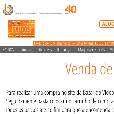
Tel: 213 223 5
ALUG
alugue
Horário de funcionamento --- 2ª a 6ª das 10:00 às 19
SALDOS
Câmaras
Objectivas
Iluminação
Maquinaria/Tripés
Ví
Venda de
Para realizar uma compra no site da Bazar do Vídeo,
Seguidamente basta colocar no carrinho de compras
todos os passos até ao fim para que a encomenda se