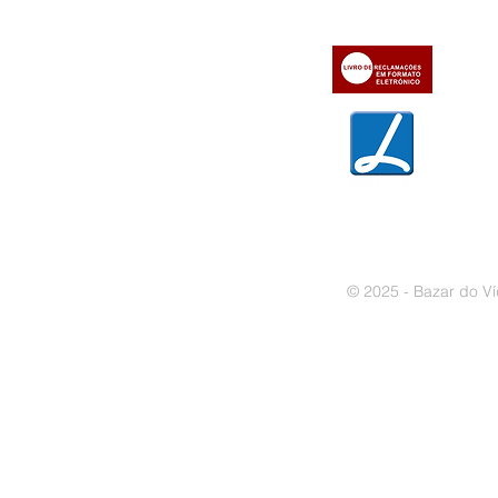
» Contactos
» Métodos de pagamento
» Trocas e devoluções
» Garantias
» Política de privacidade
» Política de cookies
© 2025 - Bazar do Ví