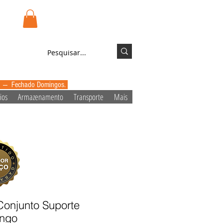
.pt
Login/Registo
0 --- Fechado Domingos.
ios
Armazenamento
Transporte
Mais
Conjunto Suporte
ongo