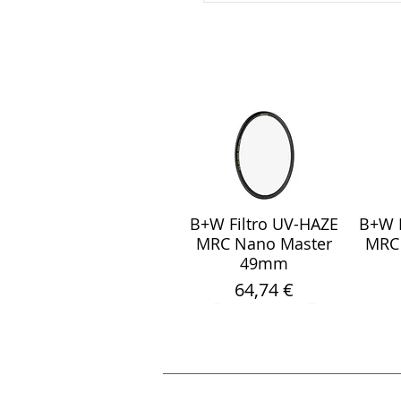
B+W Filtro UV-HAZE
B+W F
Visualização rápida
Visu
MRC Nano Master
MRC
49mm
Preço
64,74 €