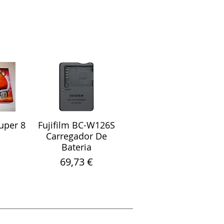
uper 8
Fujifilm BC-W126S
ápida
Visualização rápida
Carregador De
Bateria
Preço
69,73 €