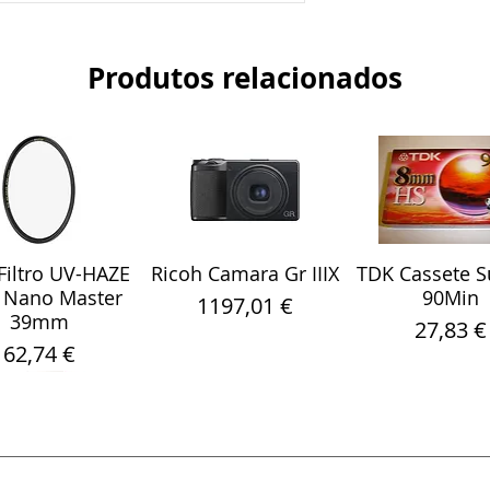
Produtos relacionados
iltro UV-HAZE
Ricoh Camara Gr IIIX
TDK Cassete S
alização rápida
Visualização rápida
Visualização r
 Nano Master
90Min
Preço
1197,01 €
39mm
Preço
27,83 €
Preço
62,74 €