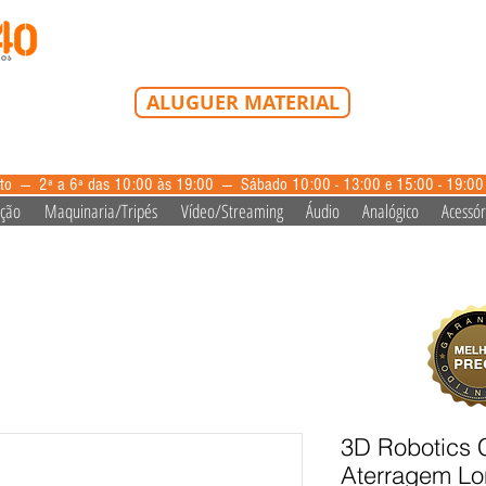
Tel: 213 223 580
Tlm: 917 228 992
mail@bazardovideo
ALUGUER MATERIAL
aluguer@bazardovideo.pt
to --- 2ª a 6ª das 10:00 às 19:00 --- Sábado 10:00 - 13:00 e 15:00 - 19:0
ação
Maquinaria/Tripés
Vídeo/Streaming
Áudio
Analógico
Acessór
3D Robotics 
Aterragem L