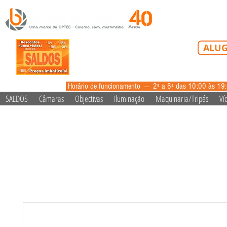
Tel: 213 223 5
ALUG
alugue
Horário de funcionamento --- 2ª a 6ª das 10:00 às 19
SALDOS
Câmaras
Objectivas
Iluminação
Maquinaria/Tripés
Ví