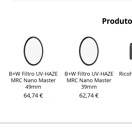
Produto
B+W Filtro UV-HAZE
B+W Filtro UV-HAZE
Ricoh
Visualização rápida
Visualização rápida
Vis
MRC Nano Master
MRC Nano Master
49mm
39mm
Preço
Preço
64,74 €
62,74 €