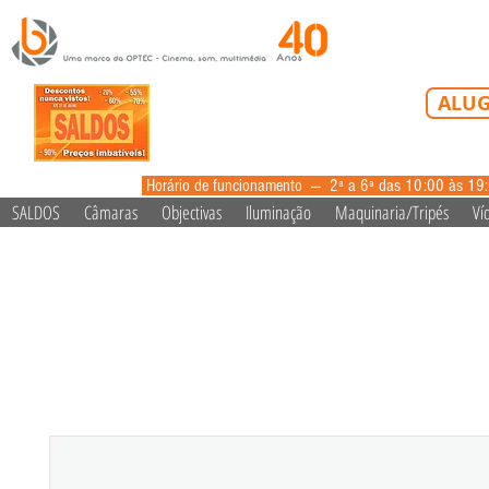
Tel: 213 223 5
ALUG
alugue
Horário de funcionamento --- 2ª a 6ª das 10:00 às 19
SALDOS
Câmaras
Objectivas
Iluminação
Maquinaria/Tripés
Ví