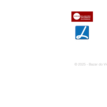
» Contactos
» Métodos de pagamento
» Trocas e devoluções
» Garantias
» Política de privacidade
» Política de cookies
© 2025 - Bazar do Ví