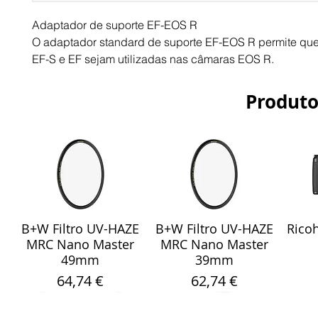
Adaptador de suporte EF-EOS R
O adaptador standard de suporte EF-EOS R permite que
EF-S e EF sejam utilizadas nas câmaras EOS R.
Produto
B+W Filtro UV-HAZE
B+W Filtro UV-HAZE
Ricoh
Visualização rápida
Visualização rápida
Vis
MRC Nano Master
MRC Nano Master
49mm
39mm
Preço
Preço
64,74 €
62,74 €