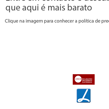
Informações
Apoio ao cl
iente
» Utilizar a loja on-line
» Sobre a Bazar do Vídeo
» Condições Gerais e Taxas
» Dados da Bazar do Vídeo
» Contactos
» Métodos de pagamento
» Trocas e devoluções
» Garantias
» Política de privacidade
» Política de cookies