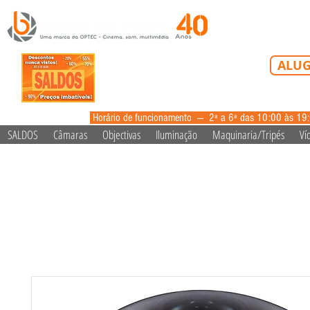
Tel: 213 223 5
ALUG
alugue
Horário de funcionamento --- 2ª a 6ª das 10:00 às 19
SALDOS
Câmaras
Objectivas
Iluminação
Maquinaria/Tripés
Ví