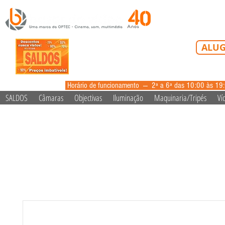
Tel: 213 223 5
ALUG
alugue
Horário de funcionamento --- 2ª a 6ª das 10:00 às 19
SALDOS
Câmaras
Objectivas
Iluminação
Maquinaria/Tripés
Ví