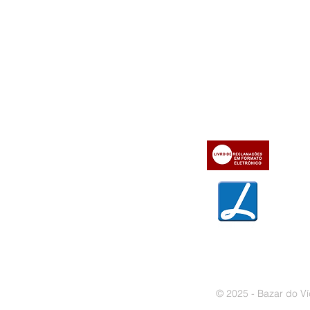
Informações
Apoio ao cl
iente
» Utilizar a loja on-line
» Sobre a Bazar do Vídeo
» Condições Gerais e Taxas
» Dados da Bazar do Vídeo
» Contactos
» Métodos de pagamento
» Trocas e devoluções
» Garantias
» Política de privacidade
» Política de cookies
© 2025 - Bazar do Ví