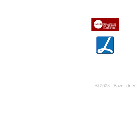
» Condições Gerais e Taxas
» Dados da Bazar do Vídeo
» Contactos
» Métodos de pagamento
» Trocas e devoluções
» Garantias
» Política de privacidade
» Política de cookies
© 2025 - Bazar do Ví