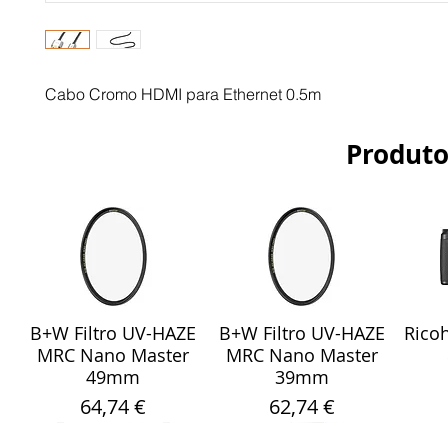
Cabo Cromo HDMI para Ethernet 0.5m
Produto
B+W Filtro UV-HAZE
B+W Filtro UV-HAZE
Ricoh
Visualização rápida
Visualização rápida
Vis
MRC Nano Master
MRC Nano Master
49mm
39mm
Preço
Preço
64,74 €
62,74 €