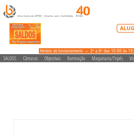
Tel: 213 223 5
ALUG
alugue
Horário de funcionamento --- 2ª a 6ª das 10:00 às 19
SALDOS
Câmaras
Objectivas
Iluminação
Maquinaria/Tripés
Ví