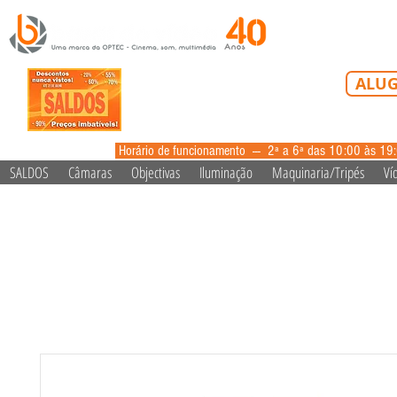
Tel: 213 223 5
ALUG
alugue
Horário de funcionamento --- 2ª a 6ª das 10:00 às 19
SALDOS
Câmaras
Objectivas
Iluminação
Maquinaria/Tripés
Ví