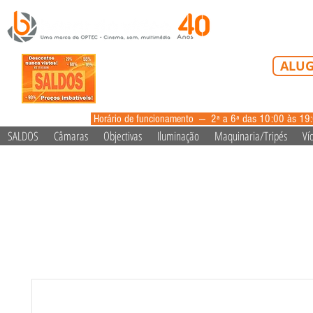
Tel: 213 223 5
ALUG
alugue
Horário de funcionamento --- 2ª a 6ª das 10:00 às 19
SALDOS
Câmaras
Objectivas
Iluminação
Maquinaria/Tripés
Ví