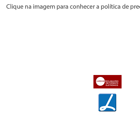
Informações
Apoio ao cl
iente
» Utilizar a loja on-line
» Sobre a Bazar do Vídeo
» Condições Gerais e Taxas
» Dados da Bazar do Vídeo
» Contactos
» Métodos de pagamento
» Trocas e devoluções
» Garantias
» Política de privacidade
» Política de cookies