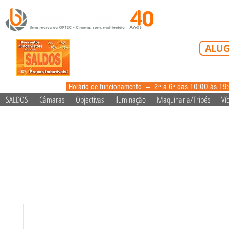
Tel: 213 223 5
ALUG
alugue
Horário de funcionamento --- 2ª a 6ª das 10:00 às 19
SALDOS
Câmaras
Objectivas
Iluminação
Maquinaria/Tripés
Ví