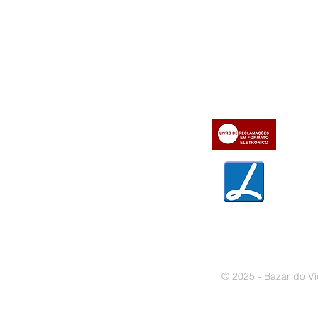
Informações
Apoio ao cl
iente
» Utilizar a loja on-line
» Sobre a Bazar do Vídeo
» Condições Gerais e Taxas
» Dados da Bazar do Vídeo
» Contactos
» Métodos de pagamento
» Trocas e devoluções
» Garantias
» Política de privacidade
» Política de cookies
© 2025 - Bazar do Ví