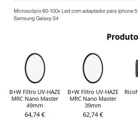
Microscópio 60-100x Led com adaptador para Iphone 5 
Samsung Galaxy S4
Produto
B+W Filtro UV-HAZE
B+W Filtro UV-HAZE
Ricoh
Visualização rápida
Visualização rápida
Vis
MRC Nano Master
MRC Nano Master
49mm
39mm
Preço
Preço
64,74 €
62,74 €