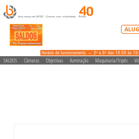
Tel: 213 223 5
ALUG
alugue
Horário de funcionamento --- 2ª a 6ª das 10:00 às 19
SALDOS
Câmaras
Objectivas
Iluminação
Maquinaria/Tripés
Ví