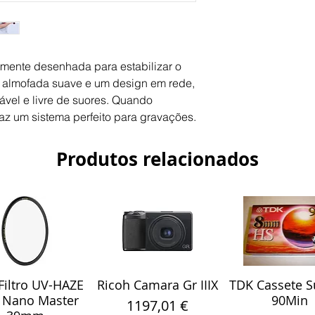
mente desenhada para estabilizar o 
a almofada suave e um design em rede, 
ável e livre de suores. Quando 
az um sistema perfeito para gravações.
Produtos relacionados
iltro UV-HAZE
Ricoh Camara Gr IIIX
TDK Cassete S
alização rápida
Visualização rápida
Visualização r
 Nano Master
90Min
Preço
1197,01 €