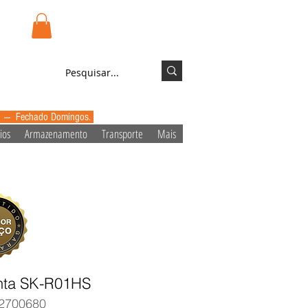
.pt
Login/Registo
0 --- Fechado Domingos.
ios
Armazenamento
Transporte
Mais
nta SK-R01HS
2700680