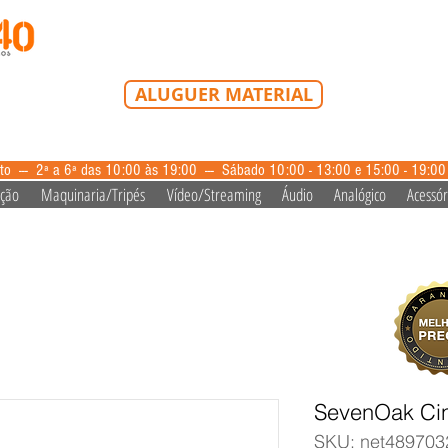
Tel: 213 223 580
Tlm: 917 228 992
mail@bazardovideo
ALUGUER MATERIAL
aluguer@bazardovideo.pt
to --- 2ª a 6ª das 10:00 às 19:00 --- Sábado 10:00 - 13:00 e 15:00 - 19:0
ação
Maquinaria/Tripés
Vídeo/Streaming
Áudio
Analógico
Acessór
SevenOak Ci
SKU: net489703