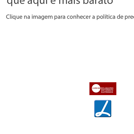
Informações
Apoio ao cl
iente
» Utilizar a loja on-line
» Sobre a Bazar do Vídeo
» Condições Gerais e Taxas
» Dados da Bazar do Vídeo
» Contactos
» Métodos de pagamento
» Trocas e devoluções
» Garantias
» Política de privacidade
» Política de cookies