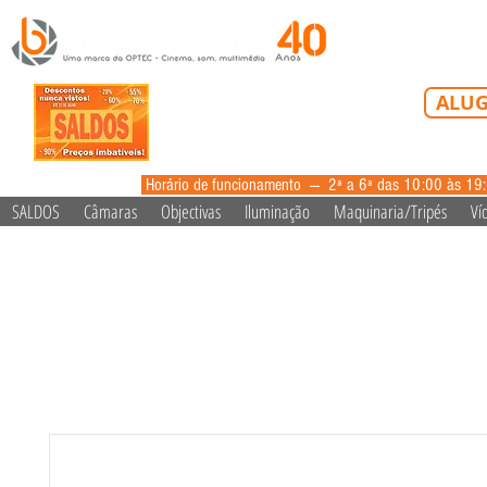
Tel: 213 223 5
ALUG
alugue
Horário de funcionamento --- 2ª a 6ª das 10:00 às 19
SALDOS
Câmaras
Objectivas
Iluminação
Maquinaria/Tripés
Ví