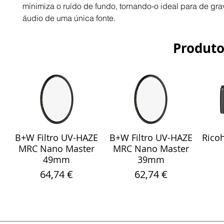
minimiza o ruído de fundo, tornando-o ideal para de gr
áudio de uma única fonte.
Produto
B+W Filtro UV-HAZE
B+W Filtro UV-HAZE
Ricoh
Visualização rápida
Visualização rápida
Vis
MRC Nano Master
MRC Nano Master
49mm
39mm
Preço
Preço
64,74 €
62,74 €