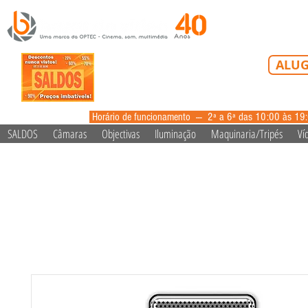
Tel: 213 223 5
ALUG
alugue
Horário de funcionamento --- 2ª a 6ª das 10:00 às 19
SALDOS
Câmaras
Objectivas
Iluminação
Maquinaria/Tripés
Ví