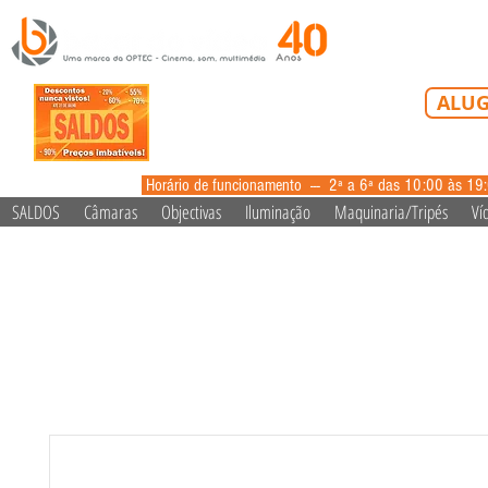
Tel: 213 223 5
ALUG
alugue
Horário de funcionamento --- 2ª a 6ª das 10:00 às 19
SALDOS
Câmaras
Objectivas
Iluminação
Maquinaria/Tripés
Ví