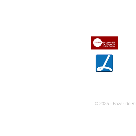
» Utilizar a loja on-line
» Sobre a Bazar do Vídeo
» Condições Gerais e Taxas
» Dados da Bazar do Vídeo
» Contactos
» Métodos de pagamento
» Trocas e devoluções
» Garantias
» Política de privacidade
» Política de cookies
© 2025 - Bazar do Ví