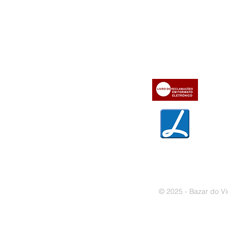
Informações
Apoio ao cl
iente
» Utilizar a loja on-line
» Sobre a Bazar do Vídeo
» Condições Gerais e Taxas
» Dados da Bazar do Vídeo
» Contactos
» Métodos de pagamento
» Trocas e devoluções
» Garantias
» Política de privacidade
» Política de cookies
© 2025 - Bazar do Ví