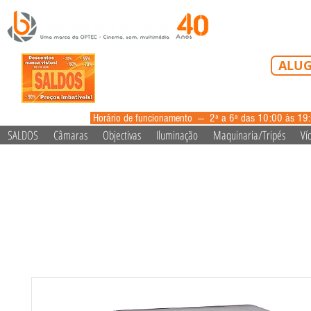
Tel: 213 223 5
ALUG
alugue
Horário de funcionamento --- 2ª a 6ª das 10:00 às 19
SALDOS
Câmaras
Objectivas
Iluminação
Maquinaria/Tripés
Ví