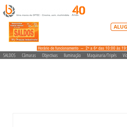
Tel: 213 223 5
ALUG
alugue
Horário de funcionamento --- 2ª a 6ª das 10:00 às 19
SALDOS
Câmaras
Objectivas
Iluminação
Maquinaria/Tripés
Ví