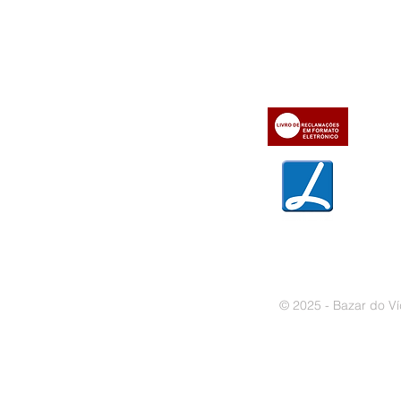
» Utilizar a loja on-line
» Sobre a Bazar do Vídeo
» Condições Gerais e Taxas
» Dados da Bazar do Vídeo
» Contactos
» Métodos de pagamento
» Trocas e devoluções
» Garantias
» Política de privacidade
» Política de cookies
© 2025 - Bazar do Ví