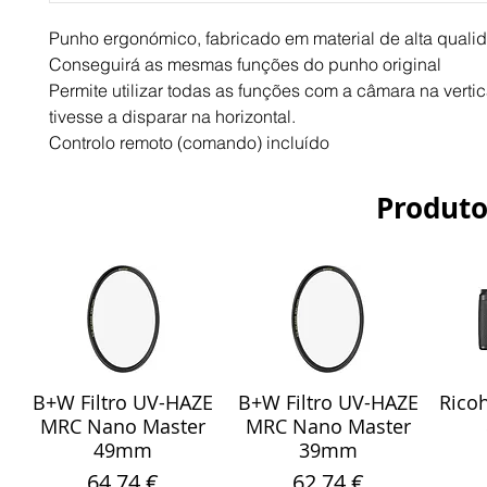
Punho ergonómico, fabricado em material de alta quali
Conseguirá as mesmas funções do punho original
Permite utilizar todas as funções com a câmara na vertic
tivesse a disparar na horizontal.
Controlo remoto (comando) incluído
Produto
B+W Filtro UV-HAZE
B+W Filtro UV-HAZE
Ricoh
Visualização rápida
Visualização rápida
Vis
MRC Nano Master
MRC Nano Master
49mm
39mm
Preço
Preço
64,74 €
62,74 €