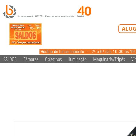
Tel: 213 223 5
ALUG
alugue
Horário de funcionamento --- 2ª a 6ª das 10:00 às 19
SALDOS
Câmaras
Objectivas
Iluminação
Maquinaria/Tripés
Ví