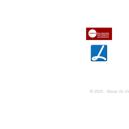
» Utilizar a loja on-line
» Sobre a Bazar do Vídeo
» Condições Gerais e Taxas
» Dados da Bazar do Vídeo
» Contactos
» Métodos de pagamento
» Trocas e devoluções
» Garantias
» Política de privacidade
» Política de cookies
© 2025 - Bazar do Ví