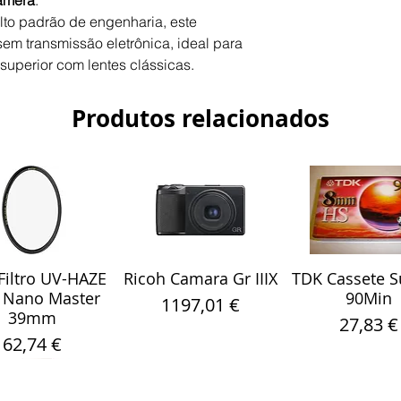
amera
.
Modelo
to padrão de engenharia, este
 sem transmissão eletrônica, ideal para
Tipo de adaptador
uperior com lentes clássicas.
Produtos relacionados
Montagem da lent
Montagem da câm
Foco automático
Controle de abertu
Material
iltro UV-HAZE
Ricoh Camara Gr IIIX
TDK Cassete S
alização rápida
Visualização rápida
Visualização r
 Nano Master
90Min
Preço
1197,01 €
39mm
Compatibilidade
Preço
27,83 €
Preço
62,74 €
Fabricado em