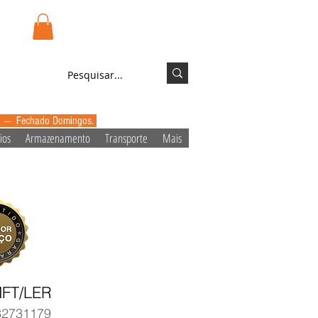
.pt
Login/Registo
0 --- Fechado Domingos.
ios
Armazenamento
Transporte
Mais
FT/LER
32731179