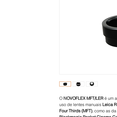
O
NOVOFLEX MFT/LER
é um a
uso de lentes manuais
Leica R
Four Thirds (MFT)
, como as d