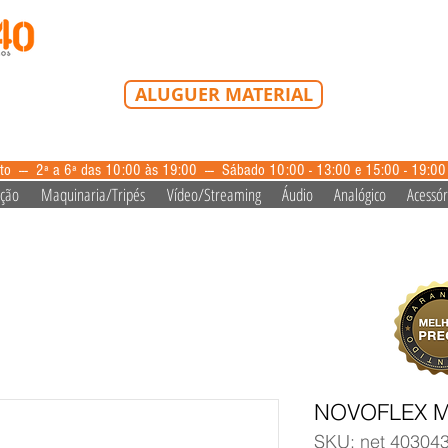
Tel: 213 223 580
Tlm: 917 228 992
mail@bazardovideo
ALUGUER MATERIAL
aluguer@bazardovideo.pt
to --- 2ª a 6ª das 10:00 às 19:00 --- Sábado 10:00 - 13:00 e 15:00 - 19:0
ação
Maquinaria/Tripés
Vídeo/Streaming
Áudio
Analógico
Acessór
NOVOFLEX M
SKU: net 40304