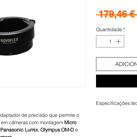
 179,46 € 
Quantidade
*
ADICIO
Especificações té
daptador de precisão que permite o
Característica
em câmeras com montagem
Micro
a
Panasonic Lumix
,
Olympus OM-D
e
Marca