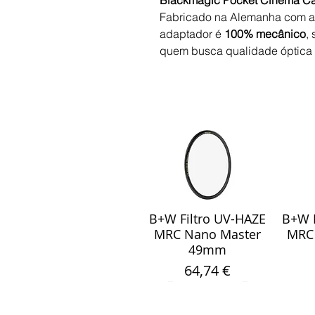
Blackmagic Pocket Cinema C
Fabricado na Alemanha com al
adaptador é
100% mecânico
,
quem busca qualidade óptica s
B+W Filtro UV-HAZE
B+W F
Visualização rápida
Visu
MRC Nano Master
MRC
49mm
Preço
64,74 €