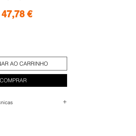
Preço
Preço
47,78 €
normal
promocional
NAR AO CARRINHO
COMPRAR
cnicas
Detalhes
Novoflex