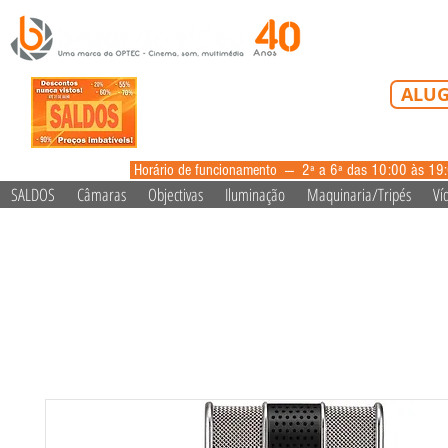
Tel: 213 223 5
ALUG
alugue
Horário de funcionamento --- 2ª a 6ª das 10:00 às 19
SALDOS
Câmaras
Objectivas
Iluminação
Maquinaria/Tripés
Ví