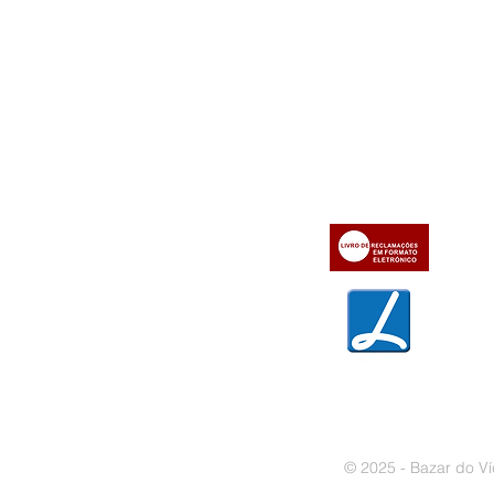
Informações
Apoio ao cl
iente
» Utilizar a loja on-line
» Sobre a Bazar do Vídeo
» Condições Gerais e Taxas
» Dados da Bazar do Vídeo
» Contactos
» Métodos de pagamento
» Trocas e devoluções
» Garantias
» Política de privacidade
» Política de cookies
© 2025 - Bazar do Ví