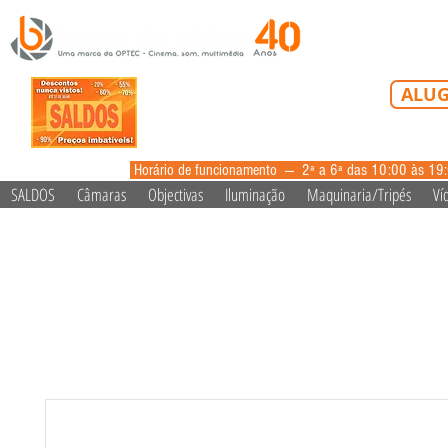
Tel: 213 223 5
ALUG
alugue
Horário de funcionamento --- 2ª a 6ª das 10:00 às 19
SALDOS
Câmaras
Objectivas
Iluminação
Maquinaria/Tripés
Ví