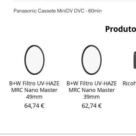
Panasonic Cassete MiniDV DVC - 60min
Produto
B+W Filtro UV-HAZE
B+W Filtro UV-HAZE
Ricoh
Visualização rápida
Visualização rápida
Vis
MRC Nano Master
MRC Nano Master
49mm
39mm
Preço
Preço
64,74 €
62,74 €