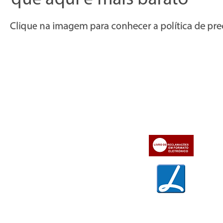
Informações
Apoio ao cl
iente
» Utilizar a loja on-line
» Sobre a Bazar do Vídeo
» Condições Gerais e Taxas
» Dados da Bazar do Vídeo
» Contactos
» Métodos de pagamento
» Trocas e devoluções
» Garantias
» Política de privacidade
» Política de cookies