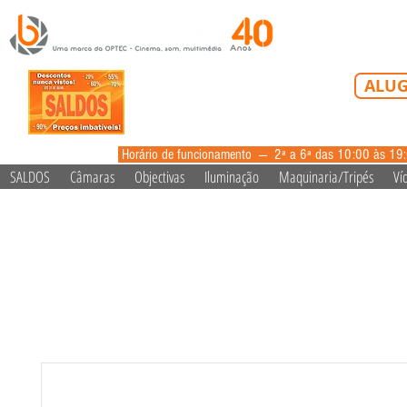
Tel: 213 223 5
ALUG
alugue
Horário de funcionamento --- 2ª a 6ª das 10:00 às 19
SALDOS
Câmaras
Objectivas
Iluminação
Maquinaria/Tripés
Ví