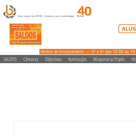
Tel: 213 223 5
ALUG
alugue
Horário de funcionamento --- 2ª a 6ª das 10:00 às 19
SALDOS
Câmaras
Objectivas
Iluminação
Maquinaria/Tripés
Ví