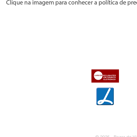
Informações
Apoio ao cl
iente
» Utilizar a loja on-line
» Sobre a Bazar do Vídeo
» Condições Gerais e Taxas
» Dados da Bazar do Vídeo
» Contactos
» Métodos de pagamento
» Trocas e devoluções
» Garantias
» Política de privacidade
» Política de cookies