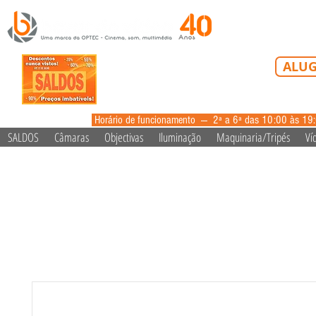
Tel: 213 223 5
ALUG
alugue
Horário de funcionamento --- 2ª a 6ª das 10:00 às 19
SALDOS
Câmaras
Objectivas
Iluminação
Maquinaria/Tripés
Ví