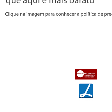
Informações
Apoio ao cl
iente
» Utilizar a loja on-line
» Sobre a Bazar do Vídeo
» Condições Gerais e Taxas
» Dados da Bazar do Vídeo
» Contactos
» Métodos de pagamento
» Trocas e devoluções
» Garantias
» Política de privacidade
» Política de cookies