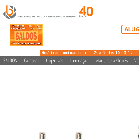
Tel: 213 223 5
ALUG
alugue
Horário de funcionamento --- 2ª a 6ª das 10:00 às 19
SALDOS
Câmaras
Objectivas
Iluminação
Maquinaria/Tripés
Ví