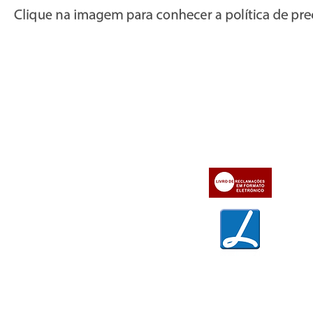
Informações
Apoio ao cl
iente
» Utilizar a loja on-line
» Sobre a Bazar do Vídeo
» Condições Gerais e Taxas
» Dados da Bazar do Vídeo
» Contactos
» Métodos de pagamento
» Trocas e devoluções
» Garantias
» Política de privacidade
» Política de cookies