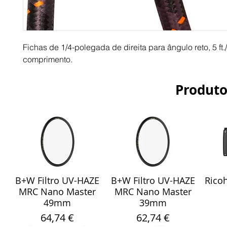
Fichas de 1/4-polegada de direita para ângulo reto, 5 ft.
comprimento.
Produto
B+W Filtro UV-HAZE
B+W Filtro UV-HAZE
Ricoh
Visualização rápida
Visualização rápida
Vis
MRC Nano Master
MRC Nano Master
49mm
39mm
Preço
Preço
64,74 €
62,74 €