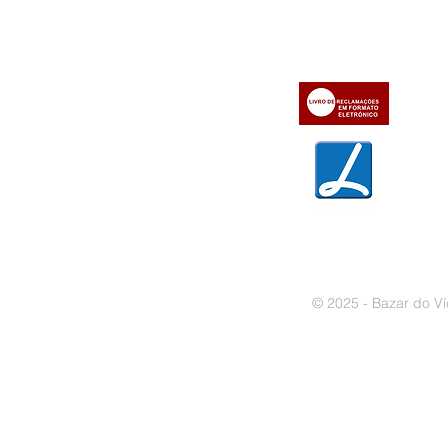
» Condições Gerais e Taxas
» Dados da Bazar do Vídeo
» Contactos
» Métodos de pagamento
» Trocas e devoluções
» Garantias
» Política de privacidade
» Política de cookies
© 2025 - Bazar do Ví