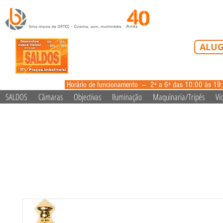
Tel: 213 223 5
ALUG
alugue
Horário de funcionamento --- 2ª a 6ª das 10:00 às 19
SALDOS
Câmaras
Objectivas
Iluminação
Maquinaria/Tripés
Ví