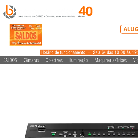
Tel: 213 223 5
ALUG
alugue
Horário de funcionamento --- 2ª a 6ª das 10:00 às 19
SALDOS
Câmaras
Objectivas
Iluminação
Maquinaria/Tripés
Ví