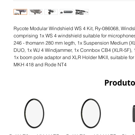
Rycote Modular Windshield WS 4 Kit, Ry-086068, Windsh
comprising 1x WS 4 windshield suitable for microphon
246 - thomann 280 mm legth, 1x Suspension Medium (X
DUO, 1x WJ 4 Windjammer, 1x Connbox CB4 (XLR-5F), 1x
1x boom pole adaptor and XLR Holder MKII, suitable for
MKH 418 and Rode NT4
Produto