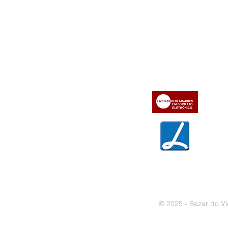
Informações
Apoio ao cl
iente
» Utilizar a loja on-line
» Sobre a Bazar do Vídeo
» Condições Gerais e Taxas
» Dados da Bazar do Vídeo
» Contactos
» Métodos de pagamento
» Trocas e devoluções
» Garantias
» Política de privacidade
» Política de cookies
© 2025 - Bazar do Ví