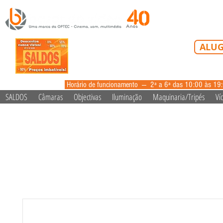
Tel: 213 223 5
ALUG
alugue
Horário de funcionamento --- 2ª a 6ª das 10:00 às 19
SALDOS
Câmaras
Objectivas
Iluminação
Maquinaria/Tripés
Ví