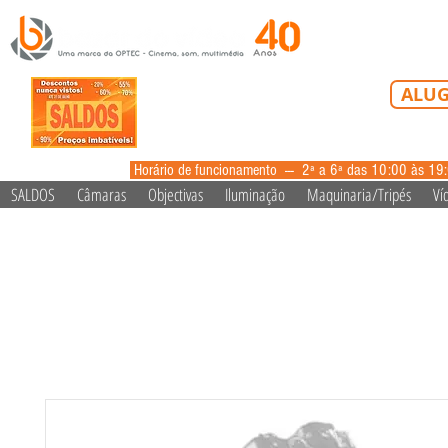
Tel: 213 223 5
ALUG
alugue
Horário de funcionamento --- 2ª a 6ª das 10:00 às 19
SALDOS
Câmaras
Objectivas
Iluminação
Maquinaria/Tripés
Ví