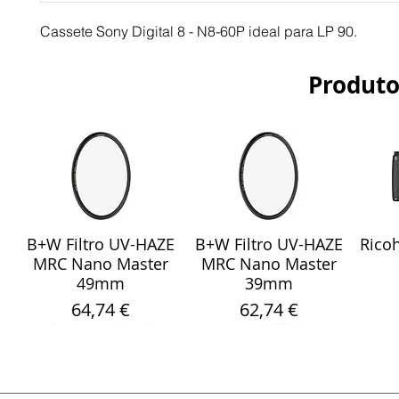
Cassete Sony Digital 8 - N8-60P ideal para LP 90.
Produto
B+W Filtro UV-HAZE
B+W Filtro UV-HAZE
Ricoh
Visualização rápida
Visualização rápida
Vis
MRC Nano Master
MRC Nano Master
49mm
39mm
Preço
Preço
64,74 €
62,74 €