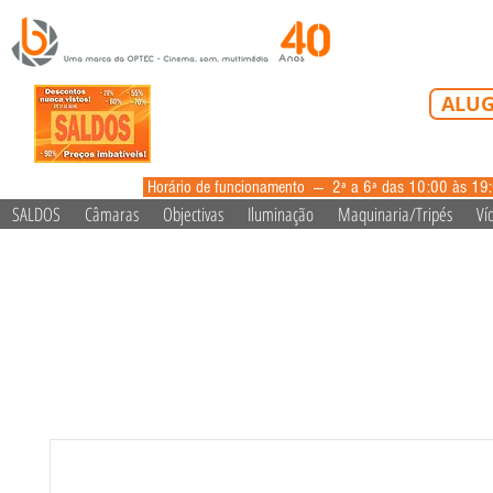
Tel: 213 223 5
ALUG
alugue
Horário de funcionamento --- 2ª a 6ª das 10:00 às 19
SALDOS
Câmaras
Objectivas
Iluminação
Maquinaria/Tripés
Ví