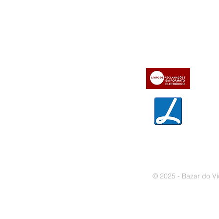
Informações
Apoio ao cl
iente
» Utilizar a loja on-line
» Sobre a Bazar do Vídeo
» Condições Gerais e Taxas
» Dados da Bazar do Vídeo
» Contactos
» Métodos de pagamento
» Trocas e devoluções
» Garantias
» Política de privacidade
» Política de cookies
© 2025 - Bazar do Ví