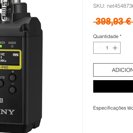
SKU: net454873
 398,93 € 
Quantidade
*
ADICIO
Especificações té
Especificações princ
Tecnologia sem fio