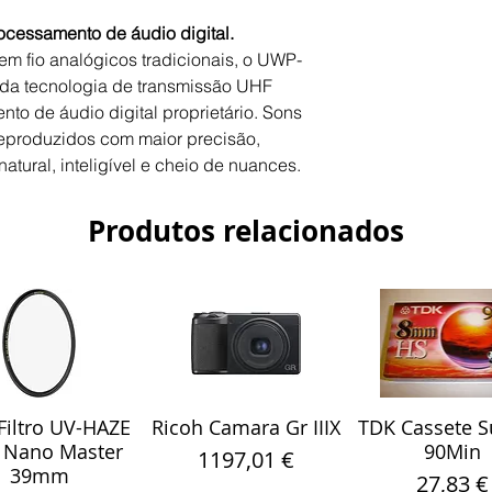
cessamento de áudio digital.
Criptografia
em fio analógicos tradicionais, o UWP-
a tecnologia de transmissão UHF
Gravador integrad
o de áudio digital proprietário. Sons
 reproduzidos com maior precisão,
Suporte a código 
tempo
atural, inteligível e cheio de nuances.
Compatível com
Produtos relacionados
aplicativo móvel
Transmissores
Transmissores incl
Potência de saída
RF
iltro UV-HAZE
Ricoh Camara Gr IIIX
TDK Cassete S
alização rápida
Visualização rápida
Visualização r
Antena
 Nano Master
90Min
Preço
1197,01 €
39mm
Preço
27,83 €
Nível de entrada