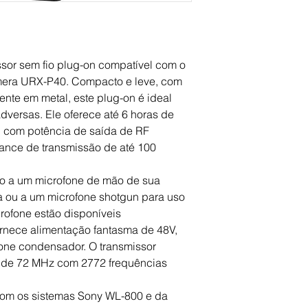
Faixa máxima de
operação
Transmissores incl
sor sem fio plug-on compatível com o
era URX-P40. Compacto e leve, com
nte em metal, este plug-on é ideal
Tipo de microfone
versas. Ele oferece até 6 horas de
 com potência de saída de RF
Estojo de carrega
ance de transmissão de até 100
incluído
Sistema
o a um microfone de mão de sua
Tecnologia sem fio
ua ou a um microfone shotgun para uso
rofone estão disponíveis
Banda de frequênc
rnece alimentação fantasma de 48V,
de RF
one condensador. O transmissor
 de 72 MHz com 2772 frequências
Faixa máxima de
operação
com os sistemas Sony WL-800 e da
Latência