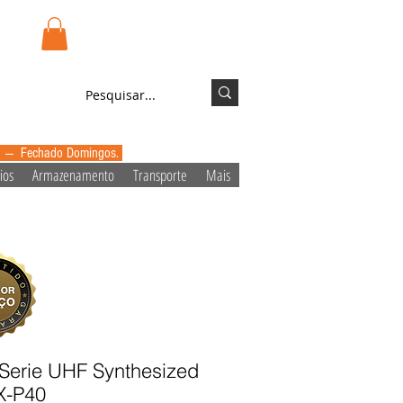
.pt
Login/Registo
0 --- Fechado Domingos.
ios
Armazenamento
Transporte
Mais
erie UHF Synthesized
X-P40