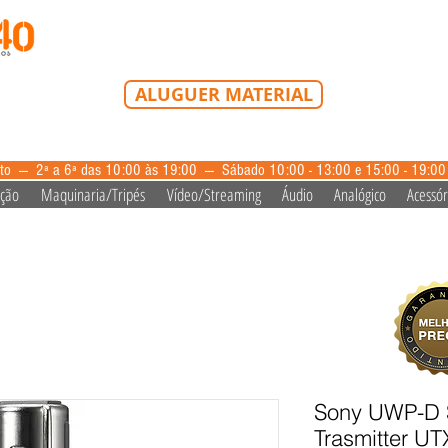
Tel: 213 223 580
Tlm: 917 228 992
mail@bazardovideo
ALUGUER MATERIAL
aluguer@bazardovideo.pt
to --- 2ª a 6ª das 10:00 às 19:00 --- Sábado 10:00 - 13:00 e 15:00 - 19:0
ação
Maquinaria/Tripés
Vídeo/Streaming
Áudio
Analógico
Acessór
Sony UWP-D S
Trasmitter UT